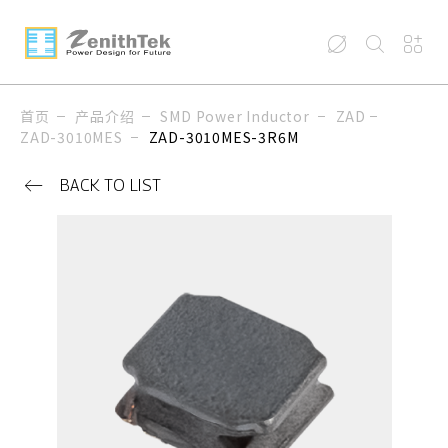
首页
产品介绍
SMD Power Inductor
ZAD
ZAD-3010MES
ZAD-3010MES-3R6M
BACK TO LIST