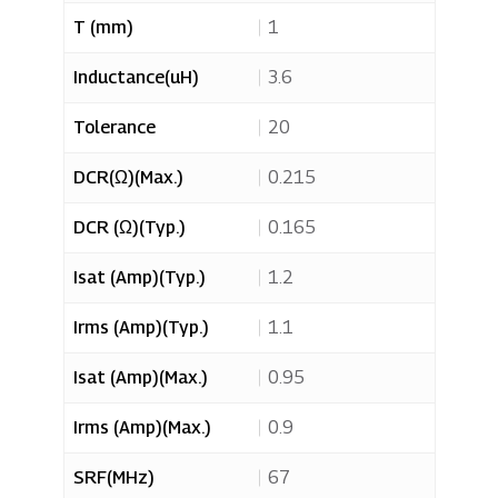
T (mm)
1
Inductance(uH)
3.6
Tolerance
20
DCR(Ω)(Max.)
0.215
DCR (Ω)(Typ.)
0.165
您选择的产品
Isat (Amp)(Typ.)
1.2
ZAD-3010MES
已成功添加到询问清单！
Irms (Amp)(Typ.)
1.1
Isat (Amp)(Max.)
0.95
选择更多产品
Irms (Amp)(Max.)
0.9
SRF(MHz)
67
浏览询问表单