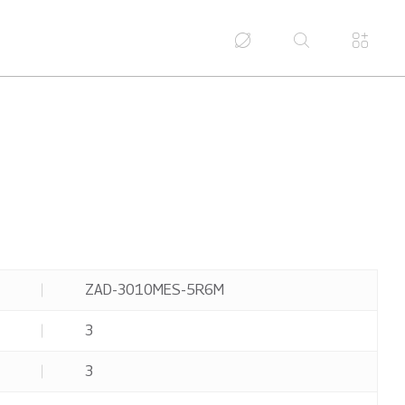
ZAD-3010MES-5R6M
3
3