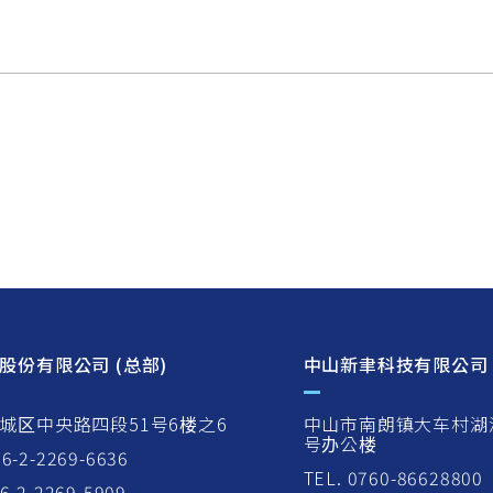
选择更多产品
浏览询问表单
股份有限公司 (总部)
中山新聿科技有限公司
城区中央路四段51号6楼之6
中山市南朗镇大车村湖
号办公楼
86-2-2269-6636
TEL. 0760-86628800
86-2-2269-5909