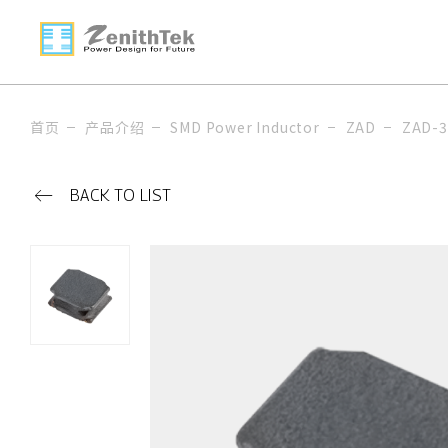
首页
产品介绍
SMD Power Inductor
ZAD
ZAD-
BACK TO LIST