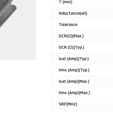
T (mm)
Inductance(uH)
Tolerance
DCR(Ω)(Max.)
DCR (Ω)(Typ.)
Isat (Amp)(Typ.)
Irms (Amp)(Typ.)
Isat (Amp)(Max.)
您选择的产品
Irms (Amp)(Max.)
ZAD-3010MES
SRF(MHz)
已成功添加到询问清单！