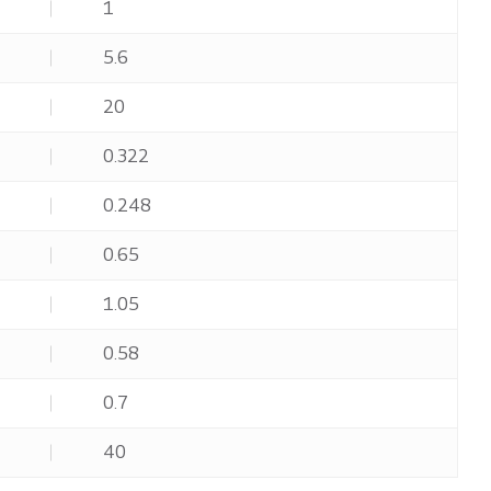
1
5.6
20
0.322
0.248
0.65
1.05
0.58
0.7
40