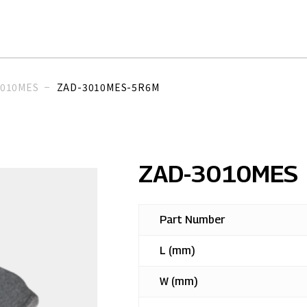
3010MES
ZAD-3010MES-5R6M
ZAD-3010MES
Part Number
L (mm)
W (mm)