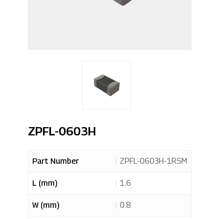
ZPFL-0603H
Part Number
ZPFL-0603H-1R5M
L (mm)
1.6
W (mm)
0.8