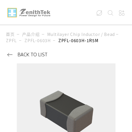
首页
产品介绍
Multilayer Chip Inductor / Bead
ZPFL
ZPFL-0603H
ZPFL-0603H-1R5M
BACK TO LIST