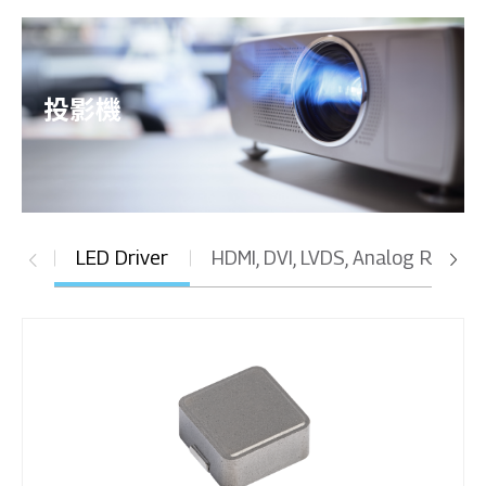
投影機
LED Driver
HDMI, DVI, LVDS, Analog RGB, U