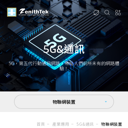
5G&通訊
5G，第五代行動通訊網路，帶給人們前所未有的網路體
驗！
物聯網裝置
首頁
產業應用
5G&通訊
物聯網裝置