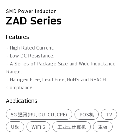
SMD Power Inductor
ZAD Series
Features
- High Rated Current.
- Low DC Resistance.
- A Series of Package Size and Wide Inductance
Range.
- Halogen Free, Lead Free, RoHS and REACH
Compliance.
Applications
5G 通讯(RU, DU, CU, CPE)
POS机
TV
U盘
WiFi 6
工业型计算机
主板