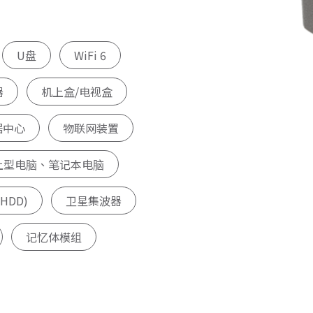
U盘
WiFi 6
器
机上盒/电视盒
据中心
物联网装置
上型电脑、笔记本电脑
HDD)
卫星集波器
记忆体模组