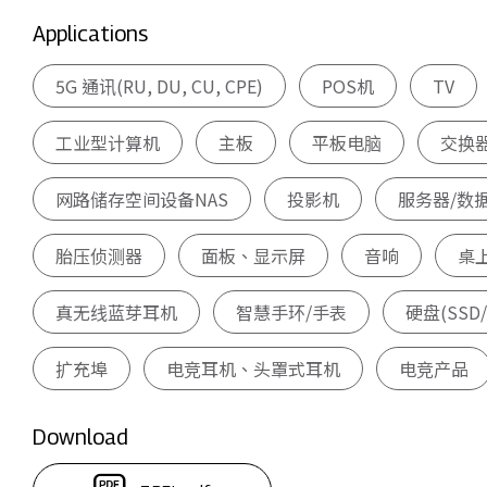
Applications
5G 通讯(RU, DU, CU, CPE)
POS机
TV
工业型计算机
主板
平板电脑
交换
网路储存空间设备NAS
投影机
服务器/数
胎压侦测器
面板、显示屏
音响
桌
真无线蓝芽耳机
智慧手环/手表
硬盘(SSD/
扩充埠
电竞耳机、头罩式耳机
电竞产品
Download