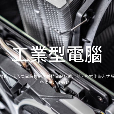
工業型電腦
機板、嵌入式電腦模組、觸控電腦及顯示器，多樣化嵌入式
各產業合作首選！