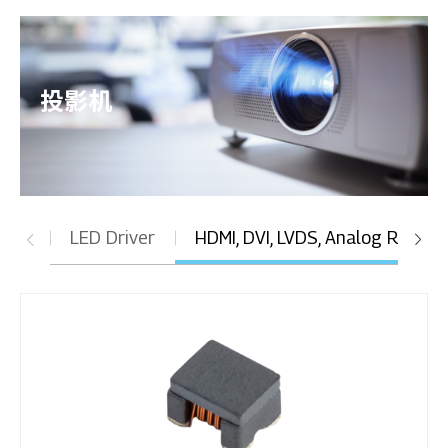
投影机
LED Driver
HDMI, DVI, LVDS, Analog RGB, U