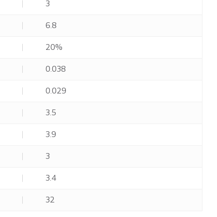
3
6.8
20%
0.038
0.029
3.5
3.9
3
3.4
32