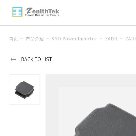
首页
产品介绍
SMD Power Inductor
ZADH
ZAD
BACK TO LIST