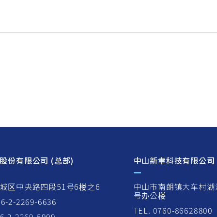
选择更多产品
浏览询问表单
股份有限公司 (总部)
中山新聿科技有限公司
城区中央路四段51号6楼之6
中山市南朗镇大车村湖
号办公楼
86-2-2269-6636
TEL. 0760-86628800
86-2-2269-5909