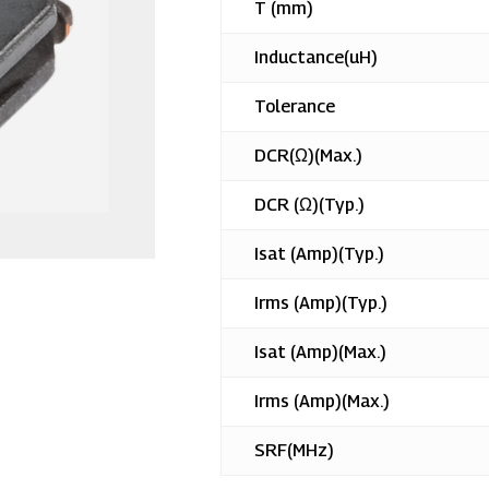
T (mm)
Inductance(uH)
Tolerance
DCR(Ω)(Max.)
DCR (Ω)(Typ.)
Isat (Amp)(Typ.)
Irms (Amp)(Typ.)
Isat (Amp)(Max.)
您选择的产品
Irms (Amp)(Max.)
ZADH-8030MES
SRF(MHz)
已成功添加到询问清单！