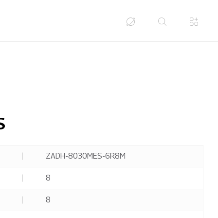
S
ZADH-8030MES-6R8M
8
8