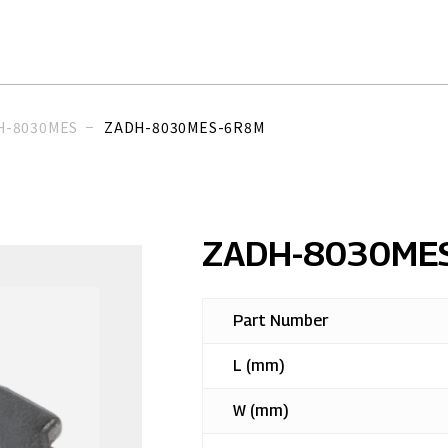
H-8030MES
ZADH-8030MES-6R8M
ZADH-8030ME
Part Number
L (mm)
W (mm)